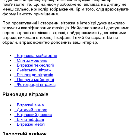
пам'ятайте: те, що на ньому зображено, впливає на дитину не
менш сильно, ніж колір зображення. Крім того, слід враховувати
форму і висоту приміщення.
При проектуванні і створенні вітража в інтер'єрі дуже важливо
залучати кваліфікованих фахівців. Найдешевшими і доступними
серед вітражів є плівкові вітражі, найдорожчими і довговічними -
вітражі, виконані в техніці Тіффані. І який би варіант Ви не
обрали, вітраж ефектно доповнить ваш інтер'єр.
Вітражна майстерня
Стіл замовлень
Вітражні технології
Львівський вітраж
Різновиди вітражів
Послуги майстерні
Фотографії вітражів
Різновиди вітражів
Вітражні вікна
Дитячий вітраж
Вітражний розпис
Вікна тіффані
Вітражні меблі
Зворотній дзвінок