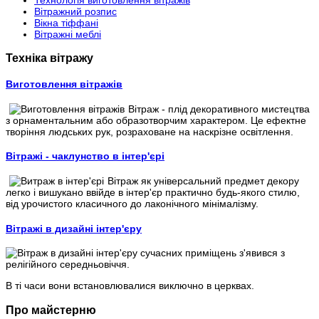
Технологія виготовлення вітражів
Вітражний розпис
Вікна тіффані
Вітражні меблі
Техніка вітражу
Виготовлення вітражів
Вітраж - плід декоративного мистецтва
з орнаментальним або образотворчим характером. Це ефектне
творіння людських рук, розраховане на наскрізне освітлення.
Вітражі - чаклунство в інтер'єрі
Вітраж як універсальний предмет декору
легко і вишукано ввійде в інтер'єр практично будь-якого стилю,
від урочистого класичного до лаконічного мінімалізму.
Вітражі в дизайні інтер'єру
Вітраж в дизайні інтер'єру сучасних приміщень з'явився з
релігійного середньовіччя.
В ті часи вони встановлювалися виключно в церквах.
Про майстерню