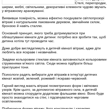
Стелі, перегородки,
ширми, меблі, світильники, декоративні елементи чудово звучать
у вітражному аранжуванні.
Виявивши помірність, можна ефектно поєднувати світлопрозорі
вітражі з натуральним лакованим деревом, звичайним склом,
бронзою й навіть сталлю.
Основний принцип, якого треба дотримуватися при
облаштуванні кімнати для дитини: потрібно все зробити так, щоб
дитина хотіла тут проводити час.
Дуже добре виглядатимуть в дитячій кімнаті вітражі, адже діти
люблять все яскраве і незвичайне.
Завдяки кольоровим стеклам кімната заповнюється кольоровими
струменями м'якого світла. Сюди можна підібрати більш
приглушені тони.
Психологи радять вибирати для вітражів в інтер'єрі дитячих
кімнат жовтий, зелений, рожевий і яскраво-червоний.
Гарний вигляд мають вітражі геометричних форм і квіткових
узорів. Крім цього, за допомогою вітражного скла, в дитячій
кімнаті можна спорудити додаткове фальшиве вікно. Воно буде
просто знаходитися на стіні, і підсвічуватися черговим
освітленням.
Підбираючи форму віражу, його конструкцію і характер,