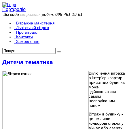
Портфоліо
Всі види
вітражних
робіт: 098-451-19-51
Вітражна майстерня
Львівський вітраж
Про вітражі
Контакти
Замовлення
Дитяча тематика
Включення вітража
в інтер'єр квартир і
приватних будинків
може
здійснюватися
самим
несподіваним
чином.
Вітраж в будинку -
це не лише
кольорові стекла у
вікнах або дверях.