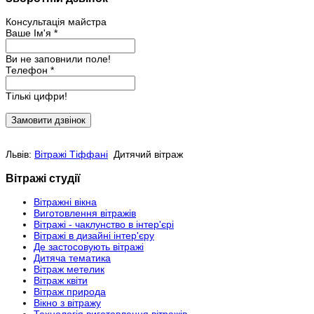
Консультація майстра
Ваше Ім'я *
Ви не заповнили поле!
Телефон *
Тількі цифри!
Львів:
Вітражі Тіффані
Дитячий вітраж
Вітражі студії
Вітражні вікна
Виготовлення вітражів
Вітражі - чаклунство в інтер'єрі
Вітражі в дизайні інтер'єру
Де застосовують вітражі
Дитяча тематика
Вітраж метелик
Вітраж квіти
Вітраж природа
Вікно з вітражу